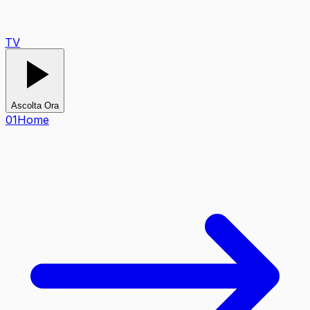
TV
Ascolta Ora
0
1
Home