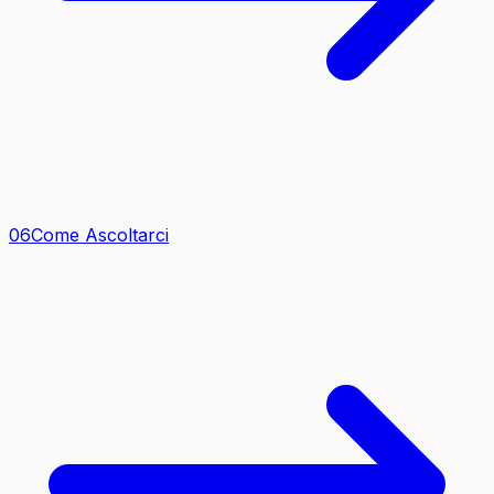
0
6
Come Ascoltarci