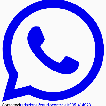
Contattaci
redazione@studiocentrale.it
095 414923