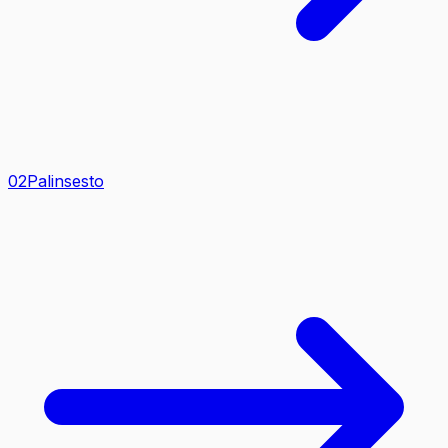
0
2
Palinsesto