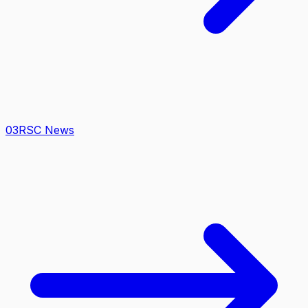
0
3
RSC News