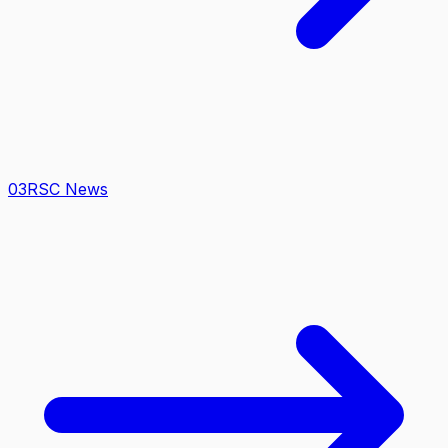
0
3
RSC News