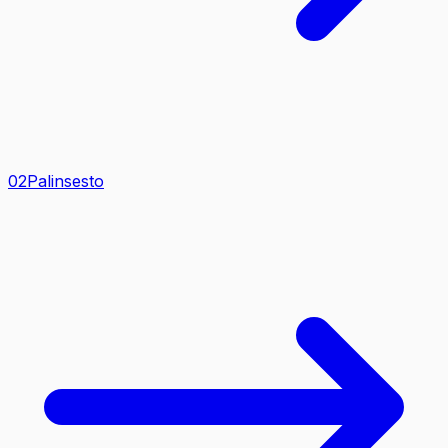
0
2
Palinsesto