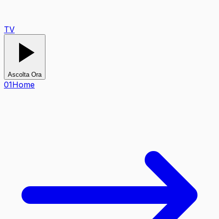
TV
Ascolta Ora
0
1
Home