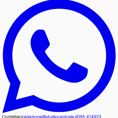
Contattaci
redazione@studiocentrale.it
095 414923