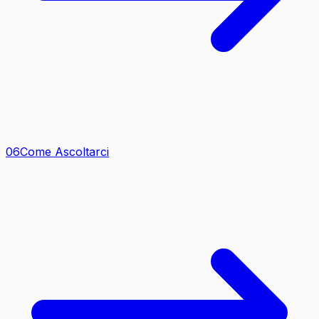
0
6
Come Ascoltarci