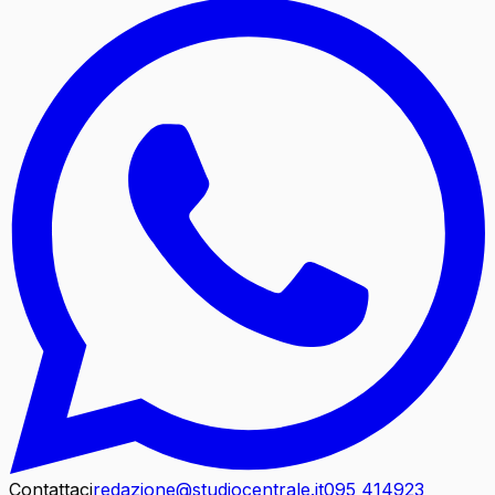
Contattaci
redazione@studiocentrale.it
095 414923