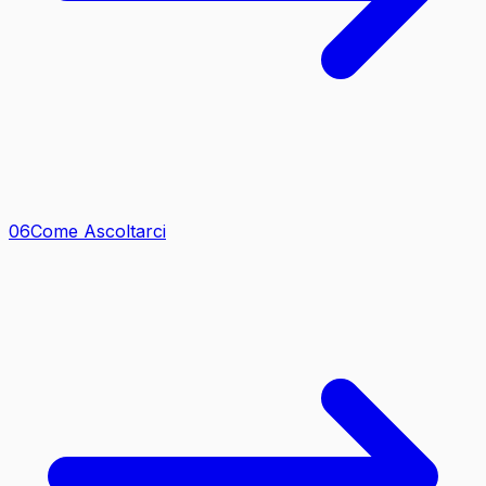
0
6
Come Ascoltarci