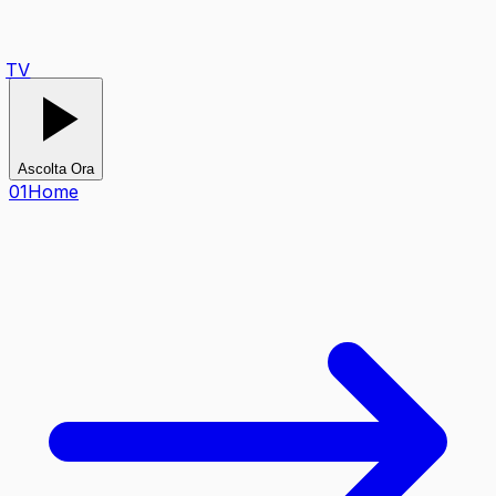
TV
Ascolta Ora
0
1
Home