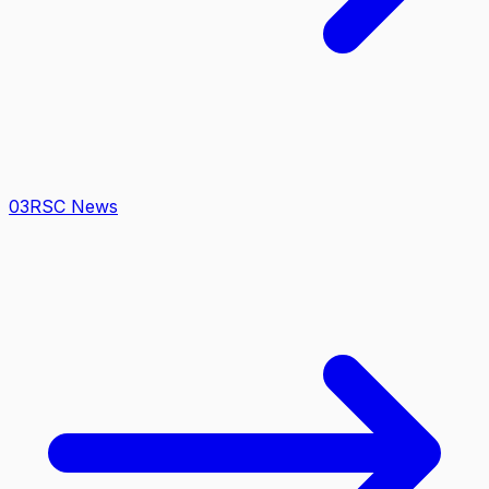
0
3
RSC News