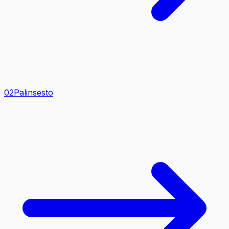
0
2
Palinsesto