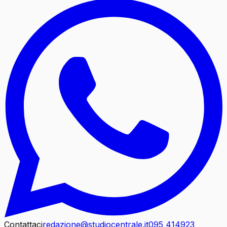
Contattaci
redazione@studiocentrale.it
095 414923