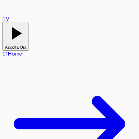
TV
Ascolta Ora
0
1
Home