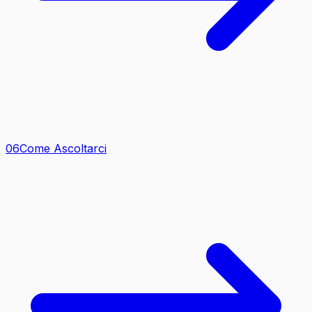
0
6
Come Ascoltarci