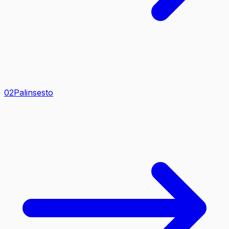
0
2
Palinsesto