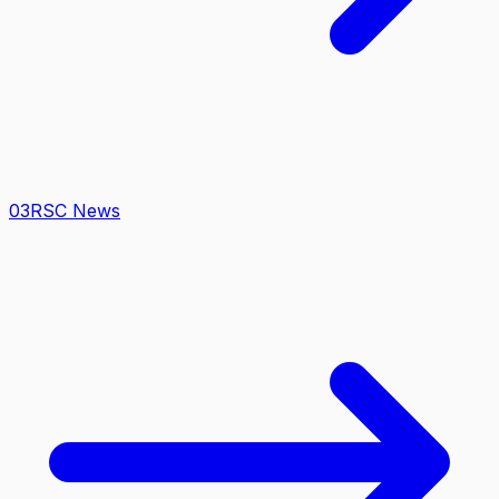
0
3
RSC News