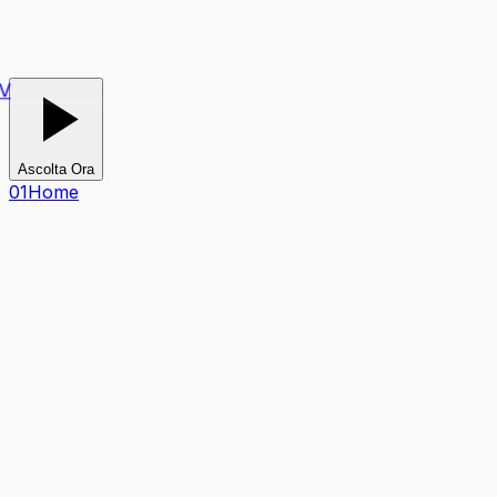
V
Ascolta Ora
0
1
Home