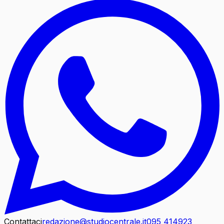
Contattaci
redazione@studiocentrale.it
095 414923