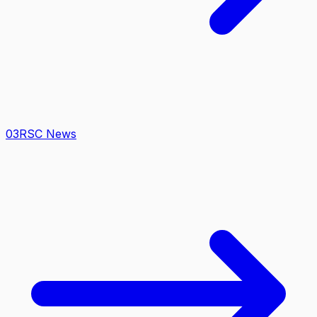
0
3
RSC News