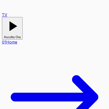
TV
Ascolta Ora
0
1
Home