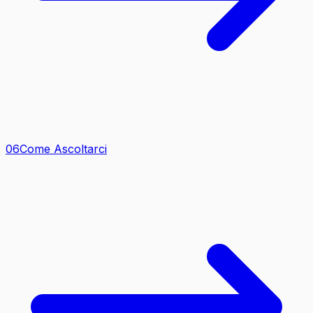
0
6
Come Ascoltarci