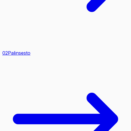
0
2
Palinsesto