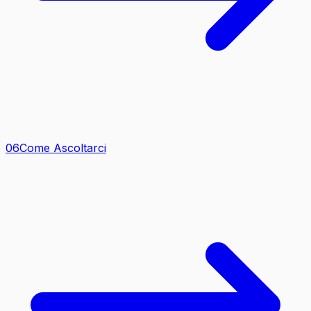
0
6
Come Ascoltarci