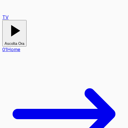
TV
Ascolta Ora
0
1
Home