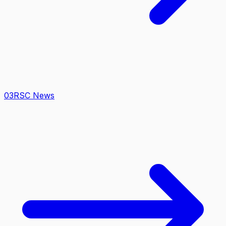
0
3
RSC News