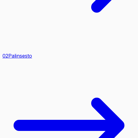
0
2
Palinsesto