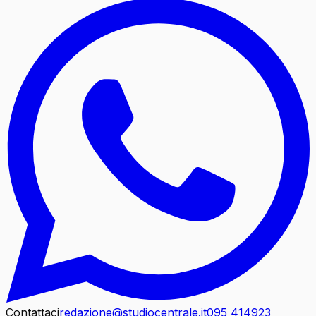
Contattaci
redazione@studiocentrale.it
095 414923