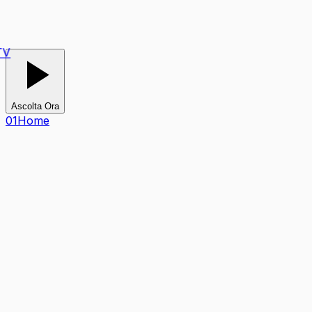
V
Ascolta Ora
0
1
Home