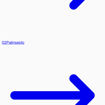
0
2
Palinsesto