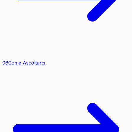
0
6
Come Ascoltarci