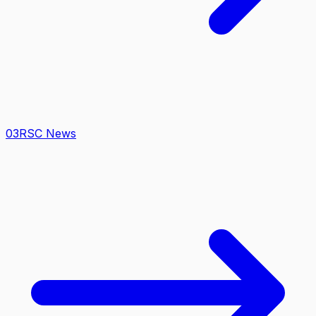
0
3
RSC News