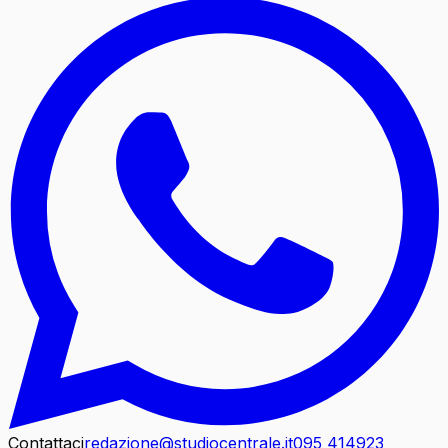
Contattaci
redazione@studiocentrale.it
095 414923