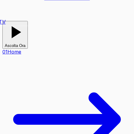
TV
Ascolta Ora
0
1
Home