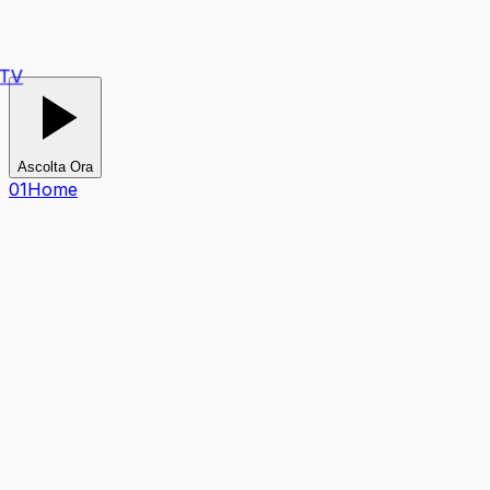
Ascolta Ora
0
1
Home