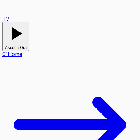
TV
Ascolta Ora
0
1
Home