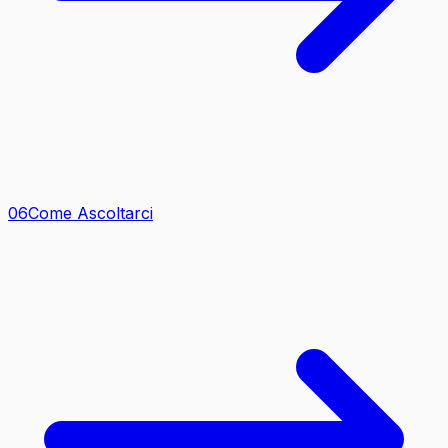
0
6
Come Ascoltarci