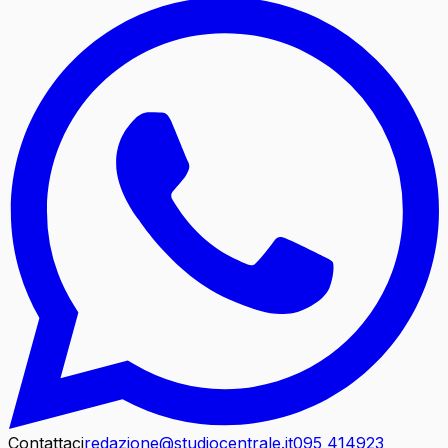
Contattaci
redazione@studiocentrale.it
095 414923