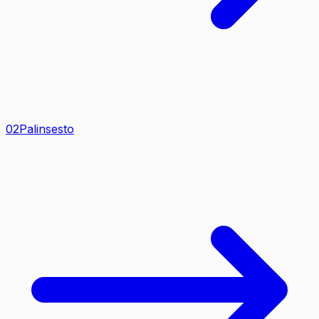
0
2
Palinsesto