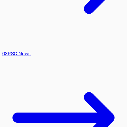
0
3
RSC News