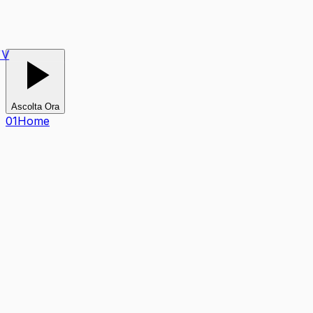
V
Ascolta Ora
0
1
Home