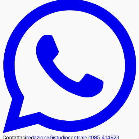
Contattaci
redazione@studiocentrale.it
095 414923