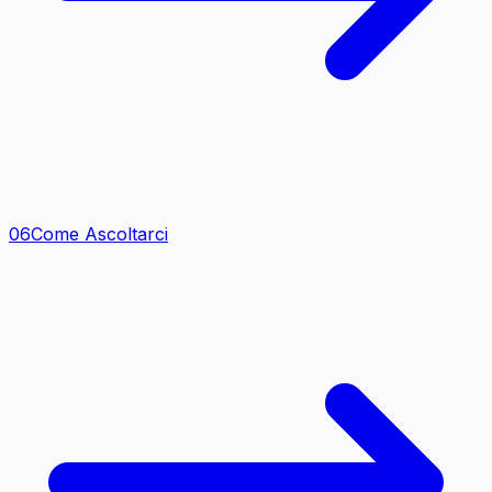
0
6
Come Ascoltarci