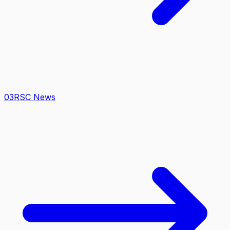
0
3
RSC News