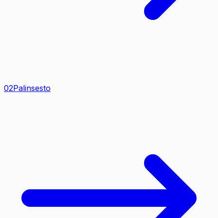
0
2
Palinsesto