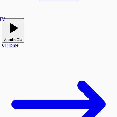
TV
Ascolta Ora
0
1
Home