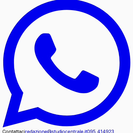
Contattaci
redazione@studiocentrale.it
095 414923