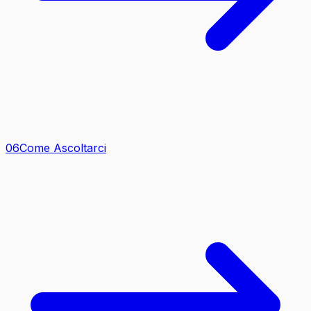
0
6
Come Ascoltarci