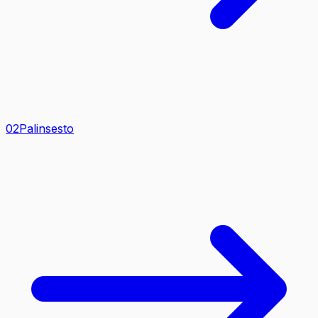
0
2
Palinsesto