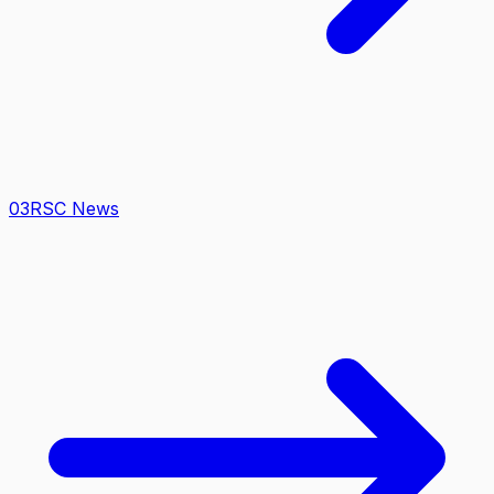
0
3
RSC News