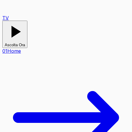
TV
Ascolta Ora
0
1
Home