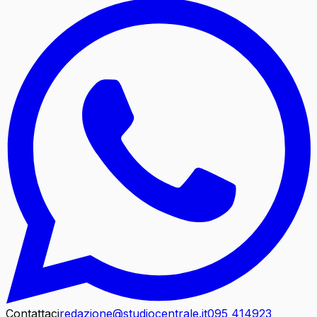
Contattaci
redazione@studiocentrale.it
095 414923