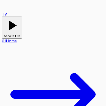
TV
Ascolta Ora
0
1
Home