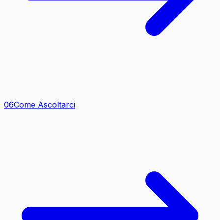
0
6
Come Ascoltarci