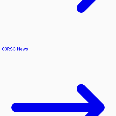
0
3
RSC News