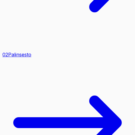
0
2
Palinsesto