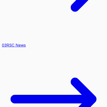
0
3
RSC News