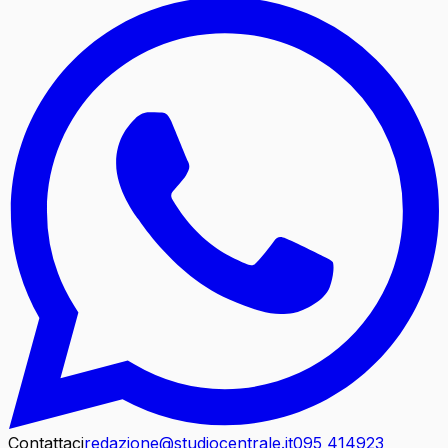
Contattaci
redazione@studiocentrale.it
095 414923