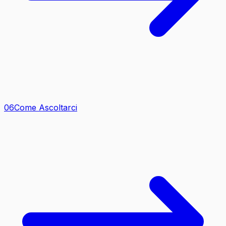
0
6
Come Ascoltarci