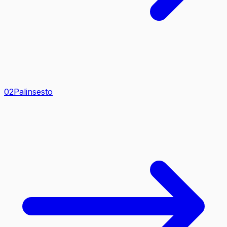
0
2
Palinsesto