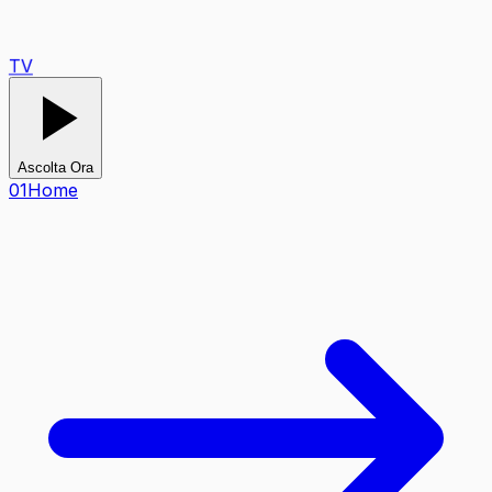
TV
Ascolta Ora
0
1
Home