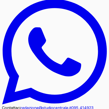
Contattaci
redazione@studiocentrale.it
095 414923