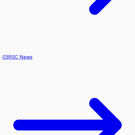
0
3
RSC News