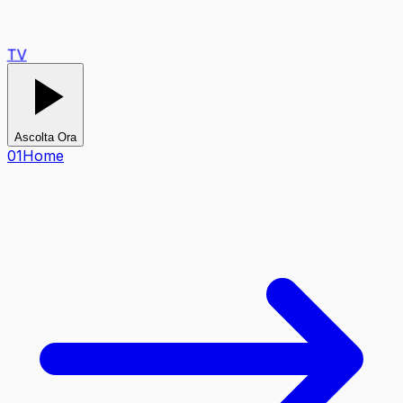
TV
Ascolta Ora
0
1
Home