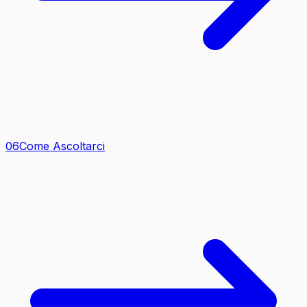
0
6
Come Ascoltarci