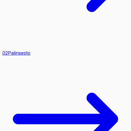
0
2
Palinsesto