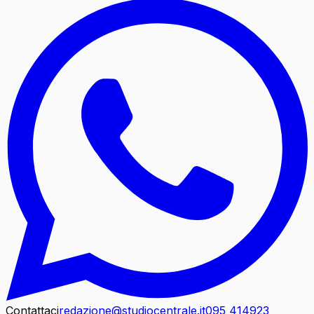
Contattaci
redazione@studiocentrale.it
095 414923