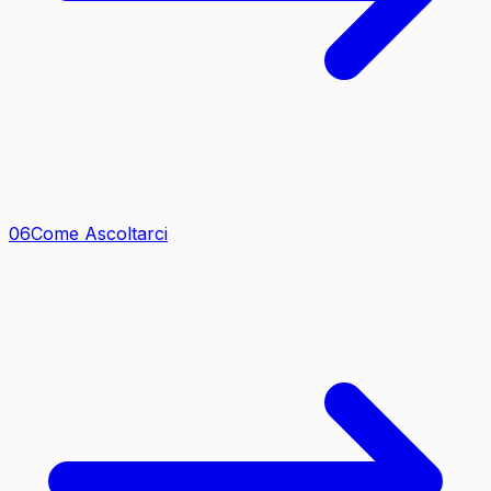
0
6
Come Ascoltarci