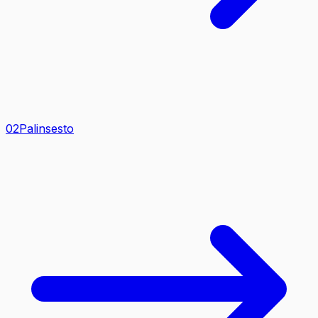
0
2
Palinsesto