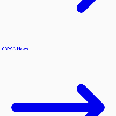
0
3
RSC News