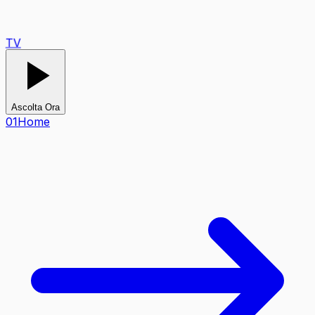
TV
Ascolta Ora
0
1
Home