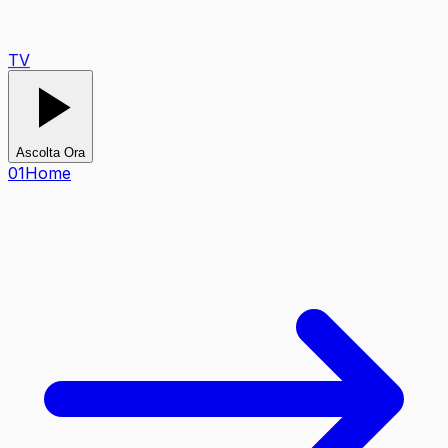
TV
Ascolta Ora
0
1
Home