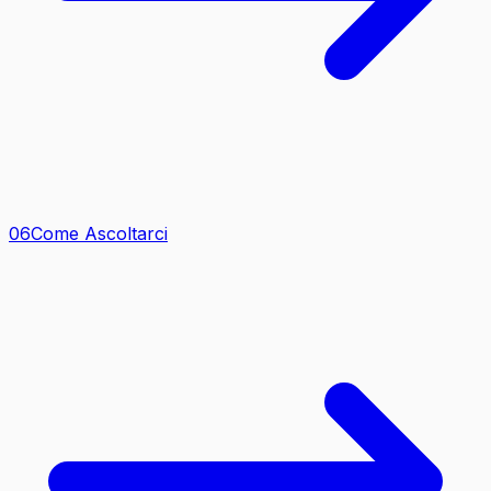
0
6
Come Ascoltarci