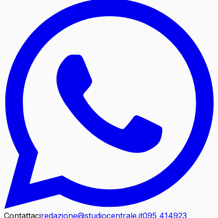
Contattaci
redazione@studiocentrale.it
095 414923