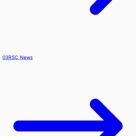
0
3
RSC News