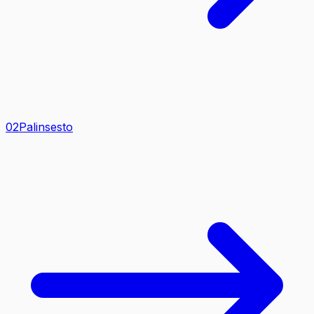
0
2
Palinsesto