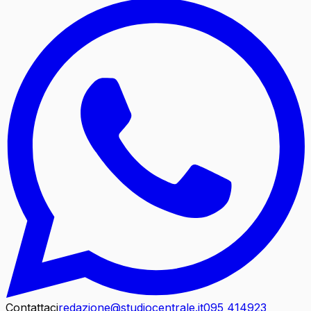
Contattaci
redazione@studiocentrale.it
095 414923