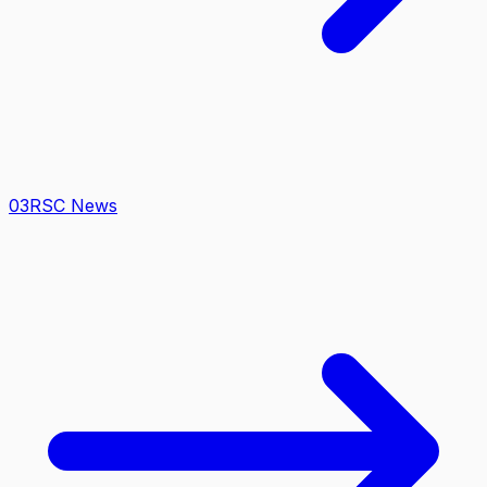
0
3
RSC News