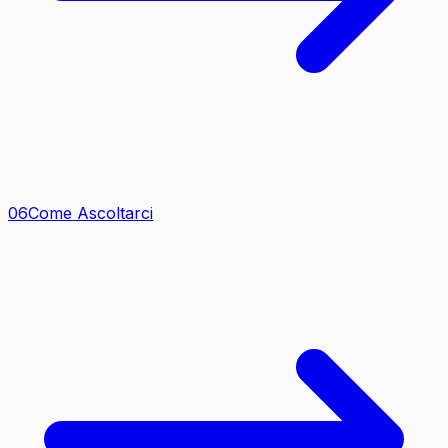
0
6
Come Ascoltarci