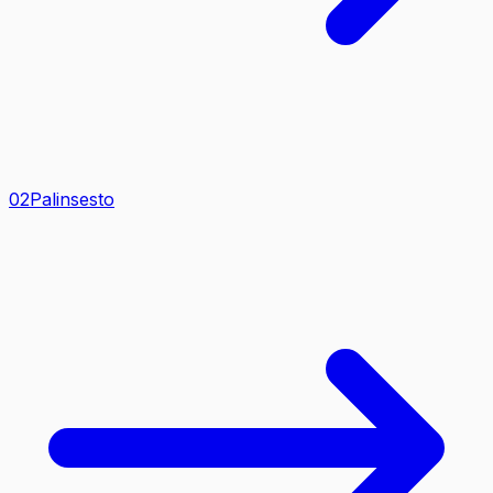
0
2
Palinsesto