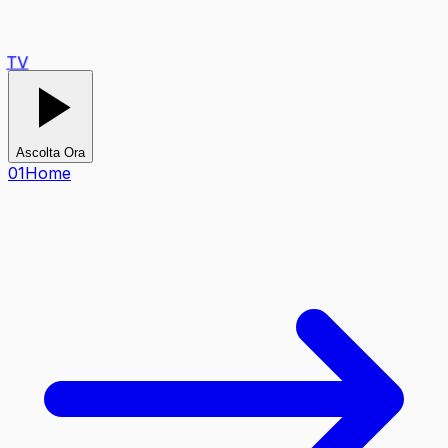
TV
Ascolta Ora
0
1
Home