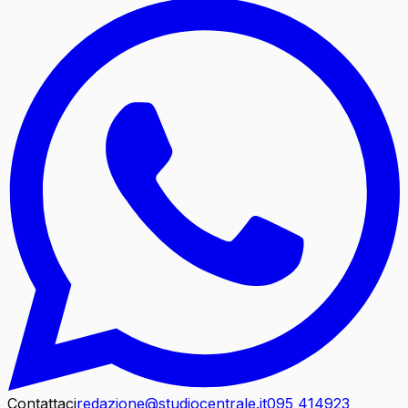
Contattaci
redazione@studiocentrale.it
095 414923