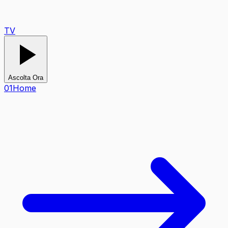
TV
Ascolta Ora
0
1
Home