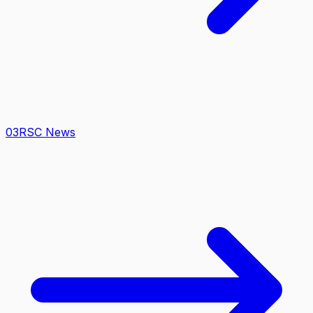
0
3
RSC News