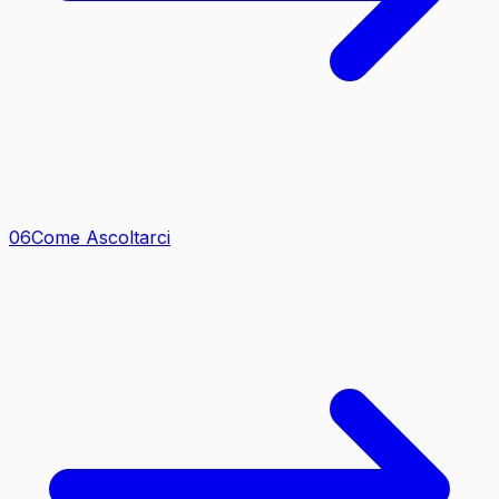
0
6
Come Ascoltarci