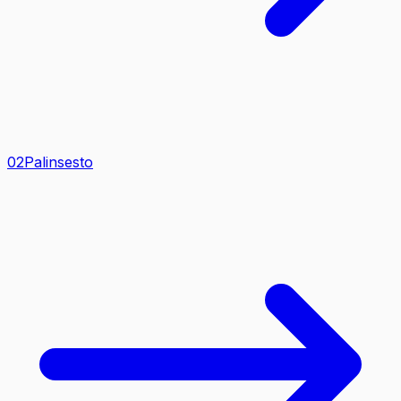
0
2
Palinsesto