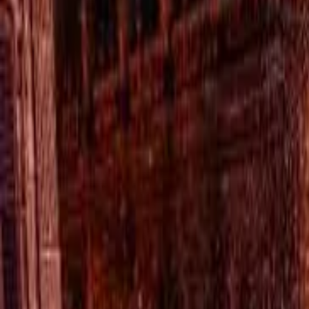
Ascolta Ora
0
1
Home