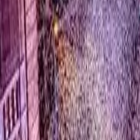
0
2
Palinsesto