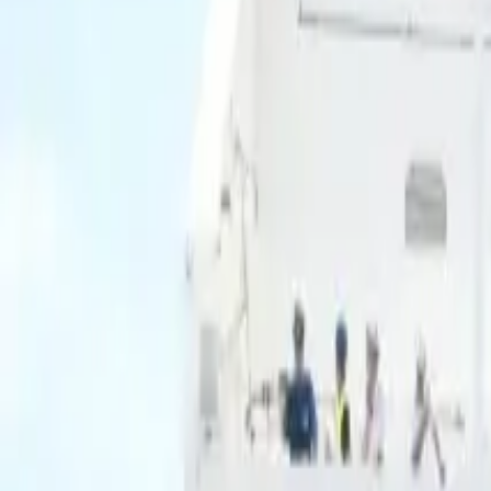
Ascolta Ora
0
1
Home