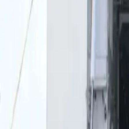
0
2
Palinsesto