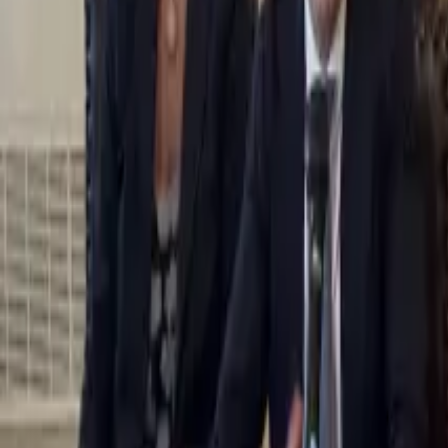
0
2
Palinsesto