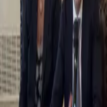
0
2
Palinsesto