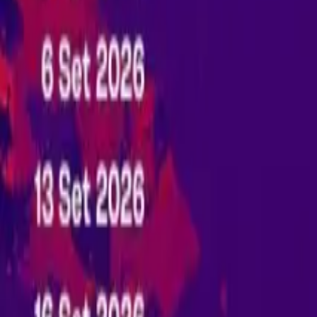
TV
Ascolta Ora
0
1
Home