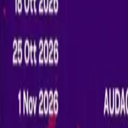
0
2
Palinsesto