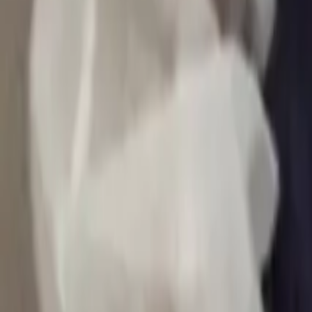
0
2
Palinsesto