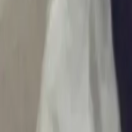
Ascolta Ora
0
1
Home