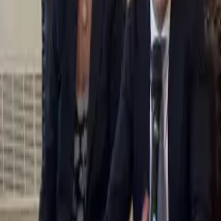
0
2
Palinsesto