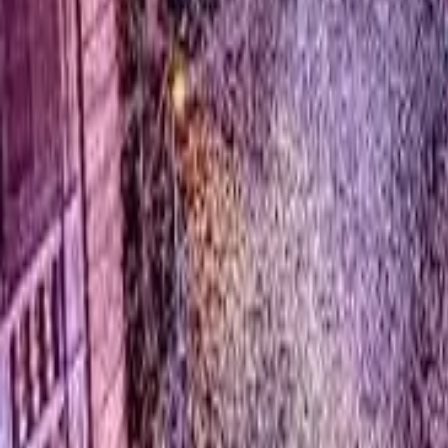
0
2
Palinsesto