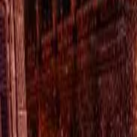
TV
Ascolta Ora
0
1
Home