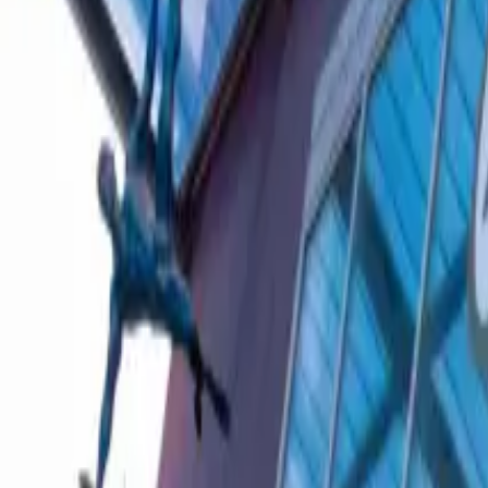
Ascolta Ora
0
1
Home