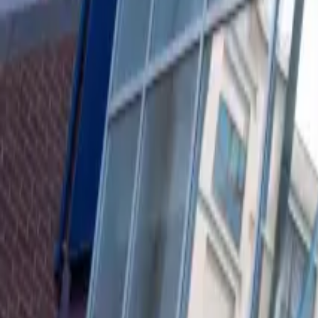
0
2
Palinsesto