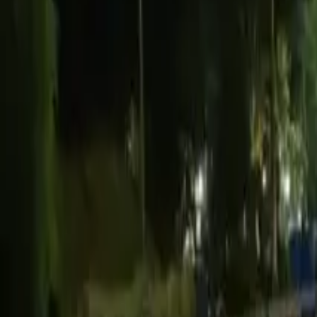
TV
Ascolta Ora
0
1
Home