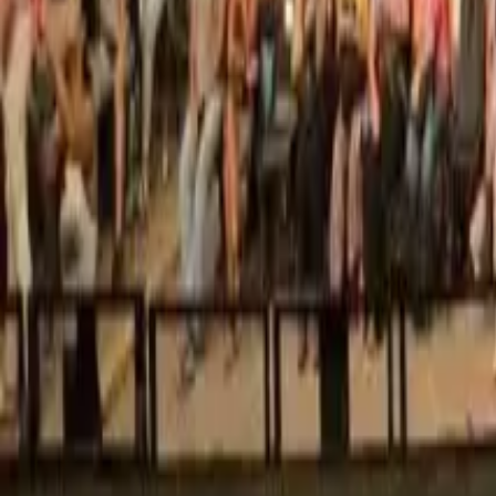
0
2
Palinsesto