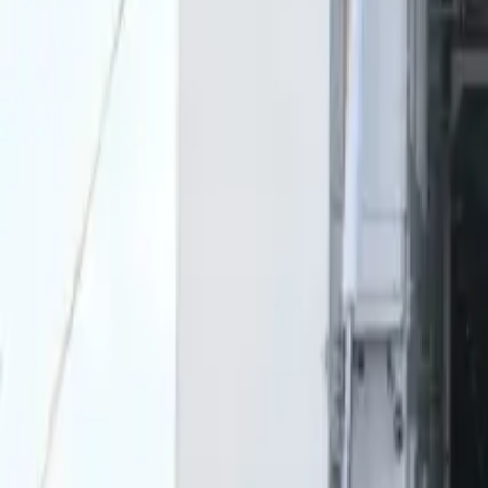
0
2
Palinsesto