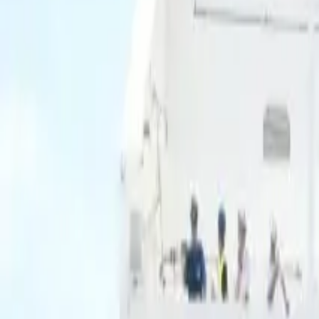
Ascolta Ora
0
1
Home