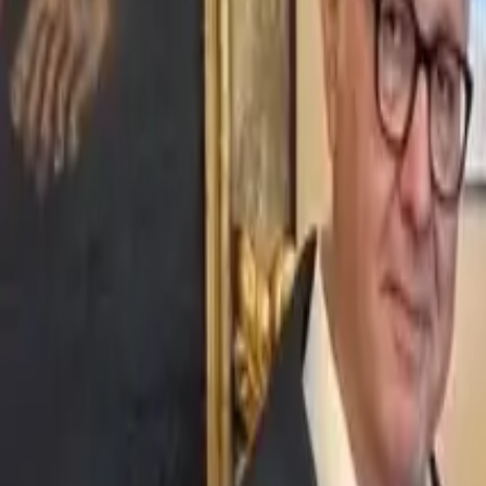
Ascolta Ora
0
1
Home