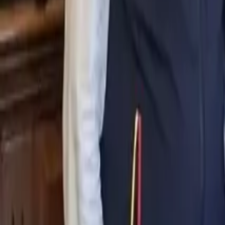
0
2
Palinsesto