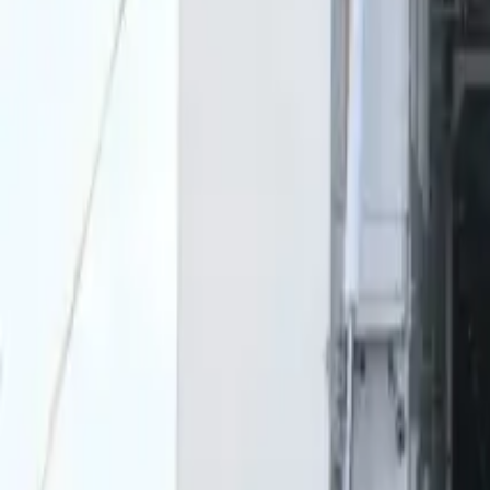
0
2
Palinsesto