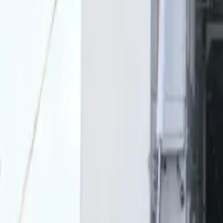
0
2
Palinsesto