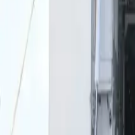
0
2
Palinsesto