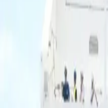
Ascolta Ora
0
1
Home