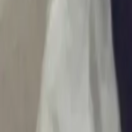
Ascolta Ora
0
1
Home