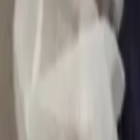
0
2
Palinsesto