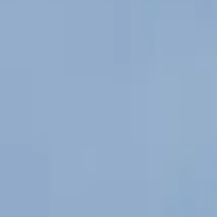
0
2
Palinsesto