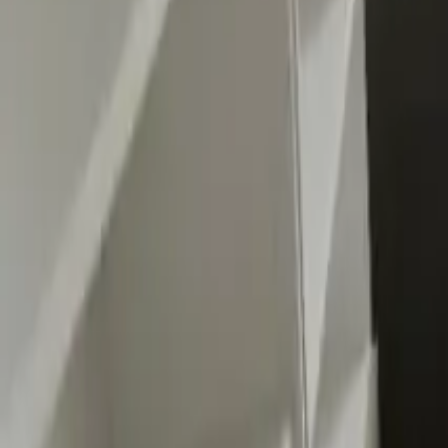
0
2
Palinsesto