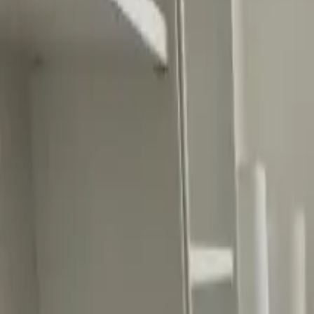
Ascolta Ora
0
1
Home