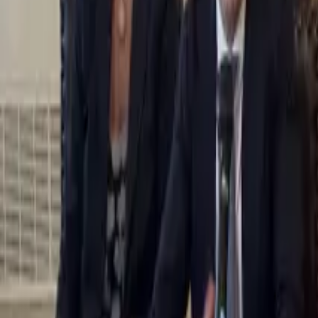
0
2
Palinsesto