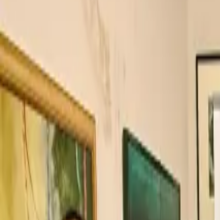
TV
Ascolta Ora
0
1
Home