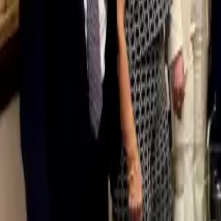
0
2
Palinsesto