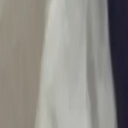
Ascolta Ora
0
1
Home