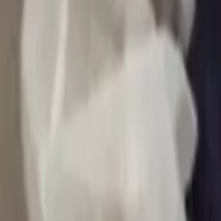
0
2
Palinsesto