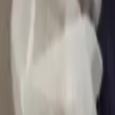
0
2
Palinsesto