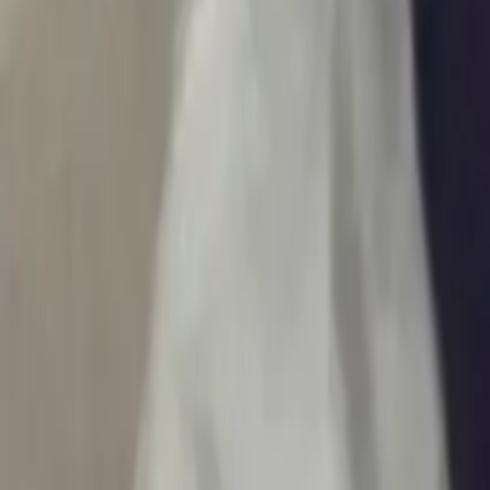
Ascolta Ora
0
1
Home