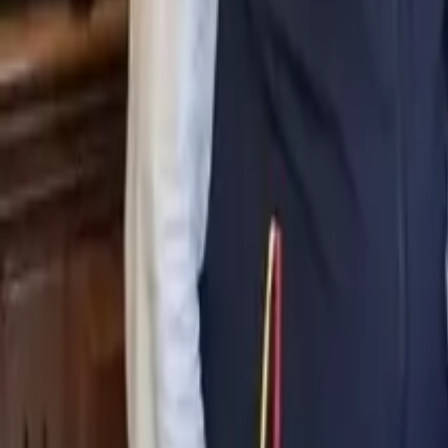
0
2
Palinsesto