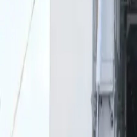
0
2
Palinsesto