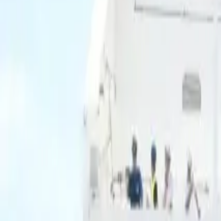
Ascolta Ora
0
1
Home