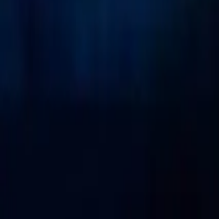
0
2
Palinsesto