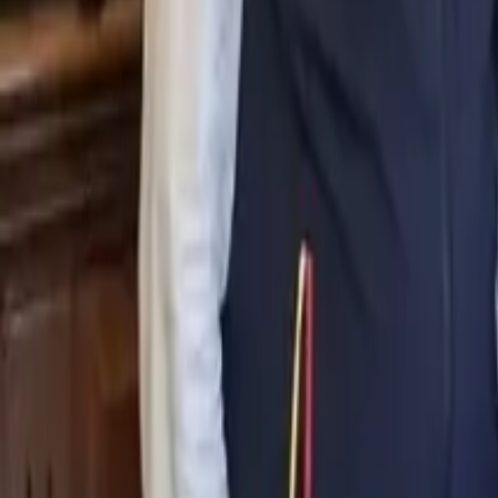
0
2
Palinsesto