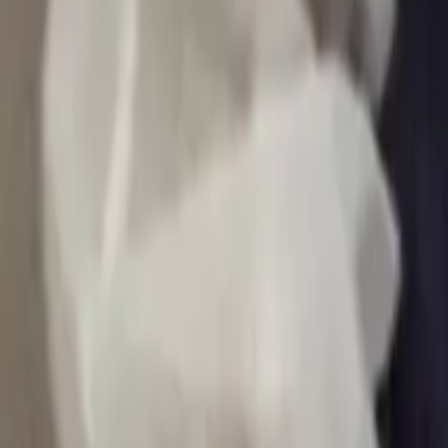
0
2
Palinsesto