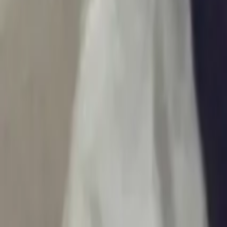
Ascolta Ora
0
1
Home