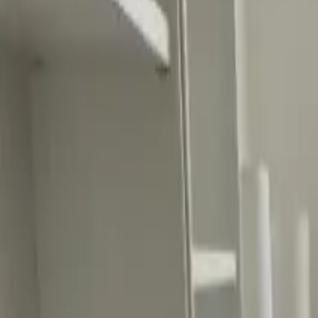
Ascolta Ora
0
1
Home