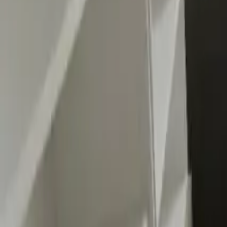
0
2
Palinsesto