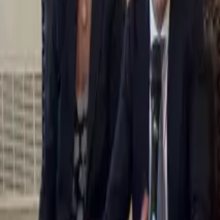
0
2
Palinsesto